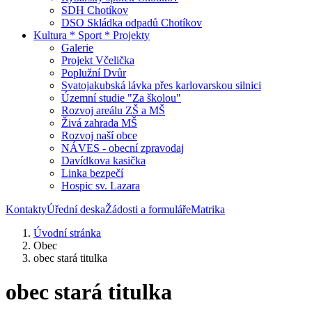
SDH Chotíkov
DSO Skládka odpadů Chotíkov
Kultura * Sport * Projekty
Galerie
Projekt Včelička
Poplužní Dvůr
Svatojakubská lávka přes karlovarskou silnici
Územní studie "Za školou"
Rozvoj areálu ZŠ a MŠ
Živá zahrada MŠ
Rozvoj naší obce
NÁVES - obecní zpravodaj
Davídkova kasička
Linka bezpečí
Hospic sv. Lazara
Kontakty
Úřední deska
Žádosti a formuláře
Matrika
Úvodní stránka
Obec
obec stará titulka
obec stará titulka