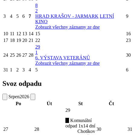
8
2
3
4
5
6
7
HRAD KRAŠOV - JARMARK
LETNÍ
9
KINO
Zobrazit všechny záznamy ze dne
10
11
12
13
14
15
16
17
18
19
20
21
22
23
29
1
24
25
26
27
28
30
6. VÝSTAVA VETERÁNŮ
Zobrazit všechny záznamy ze dne
31
1
2
3
4
5
6
Svoz odpadu
Srpen
2026
Po
Út
St
Čt
29
Komunální
odpad 1x14 dní
27
28
30
31
Chotíkov