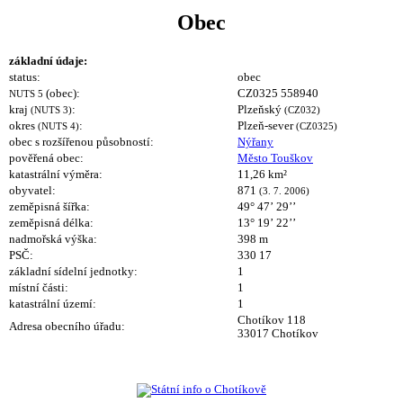
Obec
základní údaje:
status:
obec
(obec):
CZ0325 558940
NUTS 5
kraj
:
Plzeňský
(NUTS 3)
(CZ032)
okres
:
Plzeň-sever
(NUTS 4)
(CZ0325)
obec s rozšířenou působností:
Nýřany
pověřená obec:
Město Touškov
katastrální výměra:
11,26 km²
obyvatel:
871
(3. 7. 2006)
zeměpisná šířka:
49° 47’ 29’’
zeměpisná délka:
13° 19’ 22’’
nadmořská výška:
398 m
PSČ:
330 17
základní sídelní jednotky:
1
místní části:
1
katastrální území:
1
Chotíkov 118
Adresa obecního úřadu:
33017 Chotíkov