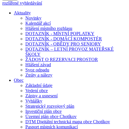
rozšířené vyhledávání
Aktuality
Novinky
Kalendář akcí
Hlášení místního rozhlasu
DOTAZNÍK - MÍSTNÍ POPLATKY
DOTAZNÍK - DOMÁCÍ KOMPOSTÉR
DOTAZNÍK - OBĚDY PRO SENIORY
DOTAZNÍK – LETNÍ PROVOZ MATEŘSKÉ
ŠKOLY
ŽÁDOST O REZERVACI PROSTOR
Hlášení závad
Svoz odpadu
Ztráty a nálezy
Obec
Základní údaje
Vedení obce
Zápisy a usnesení
Vyhlášky
Strategický rozvojový plán
Investiční plán obce
Územní plán obce Chotíkov
DTM Digitální technická mapa obce Chotíkov
Pasport místních komunikací