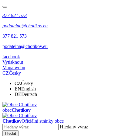
377 821 573
podatelna@chotikov.eu
377 821 573
podatelna@chotikov.eu
facebook
Vytisknout
Mapa webu
CZ
Česky
CZ
Česky
EN
English
DE
Deutsch
obec
Chotíkov
Chotíkov
Oficiální stránky obce
Hledaný výraz
Hledat