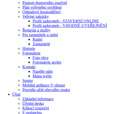
Pasport dopravního značení
Plán veřejného osvětlení
Odpadové hospodářství
Veřejné zakázky
Profil zadavatele - STAVEBNÍ ONLINE
Profil zadavatele - VHODNÉ UVEŘEJNĚNÍ
Řemesla a služby
Pro zastupitele a radní
Radní
Zastupitelé
Historie
Fotogalerie
Foto obce
Fotogalerie archiv
Kontakt
Napište nám
Mapa webu
Senior
Mobilní aplikace V obraze
Pravidla užití obecního znaku
Úřad
Základní informace
Úřední deska
Klikací rozpočet
E-podatelna