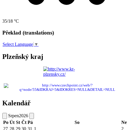
35/18 °C
Překlad (translations)
Select Language
▼
Plzeňský kraj
Kalendář
Srpen
2026
Po
Út
St
Čt
Pá
So
Ne
27
28
29
30
31
1
2