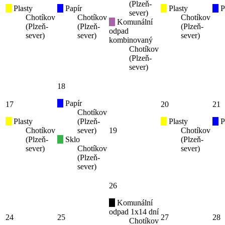
(Plzeň-
Plasty
Papír
Plasty
P
sever)
Chotíkov
Chotíkov
Chotíkov
Komunální
(Plzeň-
(Plzeň-
(Plzeň-
odpad
sever)
sever)
sever)
kombinovaný
Chotíkov
(Plzeň-
sever)
18
Papír
17
20
21
Chotíkov
Plasty
(Plzeň-
Plasty
P
Chotíkov
sever)
19
Chotíkov
(Plzeň-
Sklo
(Plzeň-
sever)
Chotíkov
sever)
(Plzeň-
sever)
26
Komunální
odpad 1x14 dní
24
25
27
28
Chotíkov