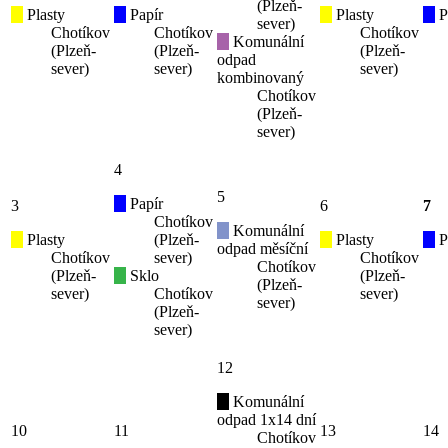
(Plzeň-
Plasty
Papír
Plasty
P
sever)
Chotíkov
Chotíkov
Chotíkov
Komunální
(Plzeň-
(Plzeň-
(Plzeň-
odpad
sever)
sever)
sever)
kombinovaný
Chotíkov
(Plzeň-
sever)
4
5
Papír
3
6
7
Chotíkov
Komunální
Plasty
(Plzeň-
Plasty
P
odpad měsíční
Chotíkov
sever)
Chotíkov
Chotíkov
(Plzeň-
Sklo
(Plzeň-
(Plzeň-
sever)
Chotíkov
sever)
sever)
(Plzeň-
sever)
12
Komunální
odpad 1x14 dní
10
11
13
14
Chotíkov