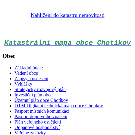
Nahlížení do katastru nemovitostí
Katastrální mapa obce Chotíkov
Obec
Základní údaje
Vedení obce
Zápisy a usnesení
Vyhlášky
Strategický rozvojový plán
Investiční plán obce
Územní plán obce Chotíkov
DTM Digitální technická mapa obce Chotíkov
Pasport místních komunikací
Pasport dopravního značení
Plán veřejného osvětlení
Odpadové hospodářství
Veřejné zakázky