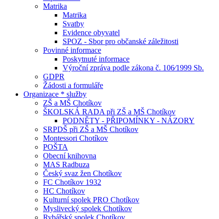
Matrika
Matrika
Svatby
Evidence obyvatel
SPOZ - Sbor pro občanské záležitosti
Povinné informace
Poskytnuté informace
Výroční zpráva podle zákona č. 106⁄1999 Sb.
GDPR
Žádosti a formuláře
Organizace * služby
ZŠ a MŠ Chotíkov
ŠKOLSKÁ RADA při ZŠ a MŠ Chotíkov
PODNĚTY - PŘIPOMÍNKY - NÁZORY
SRPDŠ při ZŠ a MŠ Chotíkov
Montessori Chotíkov
POŠTA
Obecní knihovna
MAS Radbuza
Český svaz žen Chotíkov
FC Chotíkov 1932
HC Chotíkov
Kulturní spolek PRO Chotíkov
Myslivecký spolek Chotíkov
Rybářský spolek Chotíkov