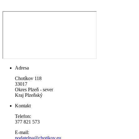
Adresa
Chotíkov 118
33017
Okres Plzeň - sever
Kraj Plzeňský
Kontakt
Telefon:
377 821 573
E-mail:
podatelna@chotikov.eu