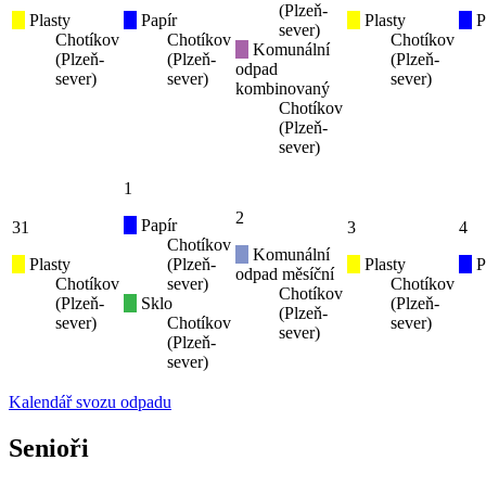
(Plzeň-
Plasty
Papír
Plasty
P
sever)
Chotíkov
Chotíkov
Chotíkov
Komunální
(Plzeň-
(Plzeň-
(Plzeň-
odpad
sever)
sever)
sever)
kombinovaný
Chotíkov
(Plzeň-
sever)
1
2
Papír
31
3
4
Chotíkov
Komunální
Plasty
(Plzeň-
Plasty
P
odpad měsíční
Chotíkov
sever)
Chotíkov
Chotíkov
(Plzeň-
Sklo
(Plzeň-
(Plzeň-
sever)
Chotíkov
sever)
sever)
(Plzeň-
sever)
Kalendář svozu odpadu
Senioři