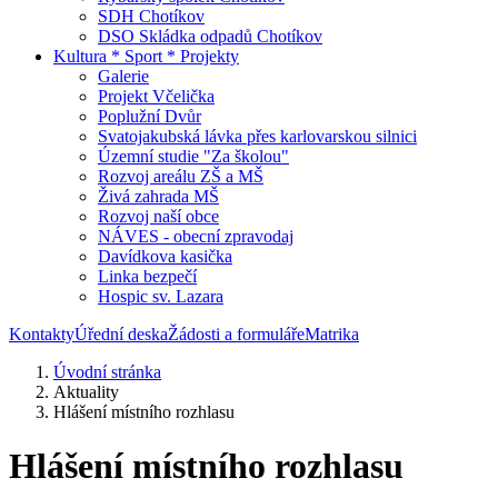
SDH Chotíkov
DSO Skládka odpadů Chotíkov
Kultura * Sport * Projekty
Galerie
Projekt Včelička
Poplužní Dvůr
Svatojakubská lávka přes karlovarskou silnici
Územní studie "Za školou"
Rozvoj areálu ZŠ a MŠ
Živá zahrada MŠ
Rozvoj naší obce
NÁVES - obecní zpravodaj
Davídkova kasička
Linka bezpečí
Hospic sv. Lazara
Kontakty
Úřední deska
Žádosti a formuláře
Matrika
Úvodní stránka
Aktuality
Hlášení místního rozhlasu
Hlášení místního rozhlasu