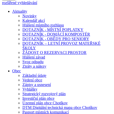
rozšířené vyhledávání
Aktuality
Novinky
Kalendář akcí
Hlášení místního rozhlasu
DOTAZNÍK - MÍSTNÍ POPLATKY
DOTAZNÍK - DOMÁCÍ KOMPOSTÉR
DOTAZNÍK - OBĚDY PRO SENIORY
DOTAZNÍK – LETNÍ PROVOZ MATEŘSKÉ
ŠKOLY
ŽÁDOST O REZERVACI PROSTOR
Hlášení závad
Svoz odpadu
Ztráty a nálezy
Obec
Základní údaje
Vedení obce
Zápisy a usnesení
Vyhlášky
Strategický rozvojový plán
Investiční plán obce
Územní plán obce Chotíkov
DTM Digitální technická mapa obce Chotíkov
Pasport místních komunikací