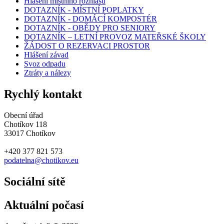
Hlášení místního rozhlasu
DOTAZNÍK - MÍSTNÍ POPLATKY
DOTAZNÍK - DOMÁCÍ KOMPOSTÉR
DOTAZNÍK - OBĚDY PRO SENIORY
DOTAZNÍK – LETNÍ PROVOZ MATEŘSKÉ ŠKOLY
ŽÁDOST O REZERVACI PROSTOR
Hlášení závad
Svoz odpadu
Ztráty a nálezy
Rychlý kontakt
Obecní úřad
Chotíkov 118
33017 Chotíkov
+420 377 821 573
podatelna@chotikov.eu
Sociální sítě
Aktuální počasí