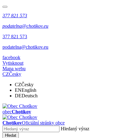
377 821 573
podatelna@chotikov.eu
377 821 573
podatelna@chotikov.eu
facebook
Vytisknout
Mapa webu
CZ
Česky
CZ
Česky
EN
English
DE
Deutsch
obec
Chotíkov
Chotíkov
Oficiální stránky obce
Hledaný výraz
Hledat