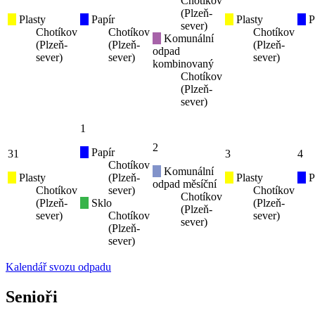
Chotíkov
(Plzeň-
Plasty
Papír
Plasty
P
sever)
Chotíkov
Chotíkov
Chotíkov
Komunální
(Plzeň-
(Plzeň-
(Plzeň-
odpad
sever)
sever)
sever)
kombinovaný
Chotíkov
(Plzeň-
sever)
1
2
Papír
31
3
4
Chotíkov
Komunální
Plasty
(Plzeň-
Plasty
P
odpad měsíční
Chotíkov
sever)
Chotíkov
Chotíkov
(Plzeň-
Sklo
(Plzeň-
(Plzeň-
sever)
Chotíkov
sever)
sever)
(Plzeň-
sever)
Kalendář svozu odpadu
Senioři