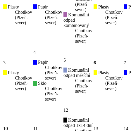
(Plzeň-
Plasty
Papír
Plasty
P
sever)
Chotíkov
Chotíkov
Chotíkov
Komunální
(Plzeň-
(Plzeň-
(Plzeň-
odpad
sever)
sever)
sever)
kombinovaný
Chotíkov
(Plzeň-
sever)
4
5
Papír
3
6
7
Chotíkov
Komunální
Plasty
(Plzeň-
Plasty
P
odpad měsíční
Chotíkov
sever)
Chotíkov
Chotíkov
(Plzeň-
Sklo
(Plzeň-
(Plzeň-
sever)
Chotíkov
sever)
sever)
(Plzeň-
sever)
12
Komunální
odpad 1x14 dní
10
11
13
14
Chotíkov