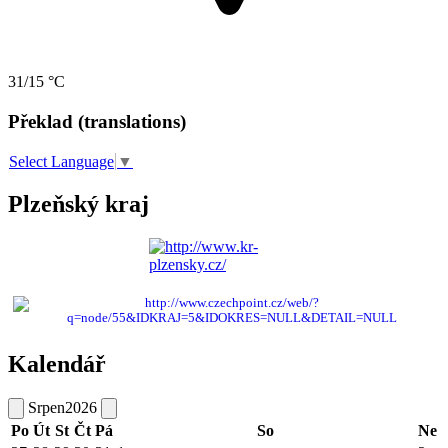
31/15 °C
Překlad (translations)
Select Language
▼
Plzeňský kraj
Kalendář
Srpen
2026
Po
Út
St
Čt
Pá
So
Ne