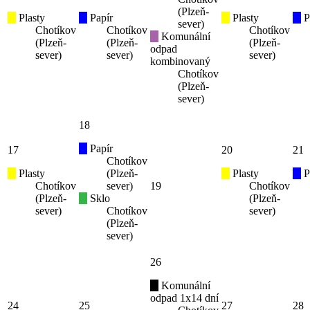
(Plzeň-
Plasty
Papír
Plasty
P
sever)
Chotíkov
Chotíkov
Chotíkov
Komunální
(Plzeň-
(Plzeň-
(Plzeň-
odpad
sever)
sever)
sever)
kombinovaný
Chotíkov
(Plzeň-
sever)
18
Papír
17
20
21
Chotíkov
Plasty
(Plzeň-
Plasty
P
Chotíkov
sever)
19
Chotíkov
(Plzeň-
Sklo
(Plzeň-
sever)
Chotíkov
sever)
(Plzeň-
sever)
26
Komunální
odpad 1x14 dní
24
25
27
28