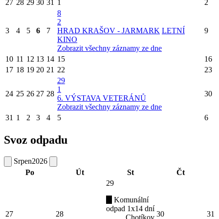
27
28
29
30
31
1
2
8
2
3
4
5
6
7
HRAD KRAŠOV - JARMARK
LETNÍ
9
KINO
Zobrazit všechny záznamy ze dne
10
11
12
13
14
15
16
17
18
19
20
21
22
23
29
1
24
25
26
27
28
30
6. VÝSTAVA VETERÁNŮ
Zobrazit všechny záznamy ze dne
31
1
2
3
4
5
6
Svoz odpadu
Srpen
2026
Po
Út
St
Čt
29
Komunální
odpad 1x14 dní
27
28
30
31
Chotíkov