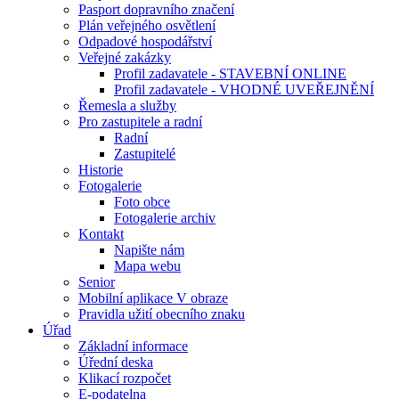
Pasport dopravního značení
Plán veřejného osvětlení
Odpadové hospodářství
Veřejné zakázky
Profil zadavatele - STAVEBNÍ ONLINE
Profil zadavatele - VHODNÉ UVEŘEJNĚNÍ
Řemesla a služby
Pro zastupitele a radní
Radní
Zastupitelé
Historie
Fotogalerie
Foto obce
Fotogalerie archiv
Kontakt
Napište nám
Mapa webu
Senior
Mobilní aplikace V obraze
Pravidla užití obecního znaku
Úřad
Základní informace
Úřední deska
Klikací rozpočet
E-podatelna