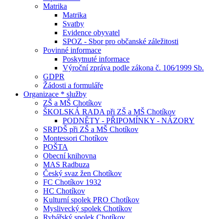
Matrika
Matrika
Svatby
Evidence obyvatel
SPOZ - Sbor pro občanské záležitosti
Povinné informace
Poskytnuté informace
Výroční zpráva podle zákona č. 106⁄1999 Sb.
GDPR
Žádosti a formuláře
Organizace * služby
ZŠ a MŠ Chotíkov
ŠKOLSKÁ RADA při ZŠ a MŠ Chotíkov
PODNĚTY - PŘIPOMÍNKY - NÁZORY
SRPDŠ při ZŠ a MŠ Chotíkov
Montessori Chotíkov
POŠTA
Obecní knihovna
MAS Radbuza
Český svaz žen Chotíkov
FC Chotíkov 1932
HC Chotíkov
Kulturní spolek PRO Chotíkov
Myslivecký spolek Chotíkov
Rybářský spolek Chotíkov