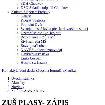
SDH Chotíkov
DSO Skládka odpadů Chotíkov
Kultura * Sport * Projekty
Galerie
Projekt Včelička
Poplužní Dvůr
Svatojakubská lávka přes karlovarskou silnici
Územní studie "Za školou"
Rozvoj areálu ZŠ a MŠ
Živá zahrada MŠ
Rozvoj naší obce
NÁVES - obecní zpravodaj
Davídkova kasička
Linka bezpečí
Hospic sv. Lazara
Kontakty
Úřední deska
Žádosti a formuláře
Matrika
Úvodní stránka
Aktuality
Novinky
ZUŠ PLASY- ZÁPIS
ZUŠ PLASY- ZÁPIS