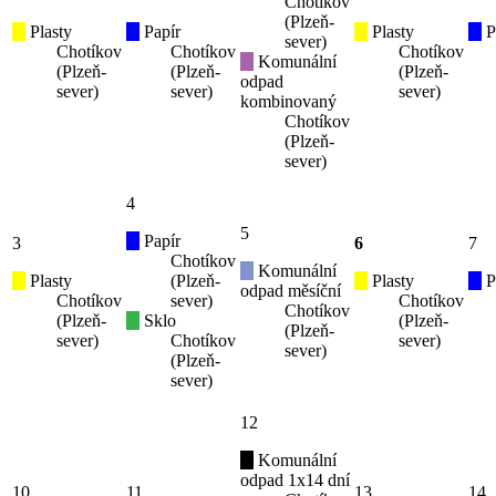
Chotíkov
(Plzeň-
Plasty
Papír
Plasty
P
sever)
Chotíkov
Chotíkov
Chotíkov
Komunální
(Plzeň-
(Plzeň-
(Plzeň-
odpad
sever)
sever)
sever)
kombinovaný
Chotíkov
(Plzeň-
sever)
4
5
Papír
3
6
7
Chotíkov
Komunální
Plasty
(Plzeň-
Plasty
P
odpad měsíční
Chotíkov
sever)
Chotíkov
Chotíkov
(Plzeň-
Sklo
(Plzeň-
(Plzeň-
sever)
Chotíkov
sever)
sever)
(Plzeň-
sever)
12
Komunální
odpad 1x14 dní
10
11
13
14