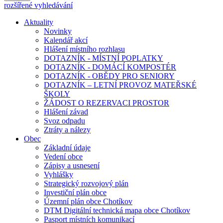
rozšířené vyhledávání
Aktuality
Novinky
Kalendář akcí
Hlášení místního rozhlasu
DOTAZNÍK - MÍSTNÍ POPLATKY
DOTAZNÍK - DOMÁCÍ KOMPOSTÉR
DOTAZNÍK - OBĚDY PRO SENIORY
DOTAZNÍK – LETNÍ PROVOZ MATEŘSKÉ
ŠKOLY
ŽÁDOST O REZERVACI PROSTOR
Hlášení závad
Svoz odpadu
Ztráty a nálezy
Obec
Základní údaje
Vedení obce
Zápisy a usnesení
Vyhlášky
Strategický rozvojový plán
Investiční plán obce
Územní plán obce Chotíkov
DTM Digitální technická mapa obce Chotíkov
Pasport místních komunikací