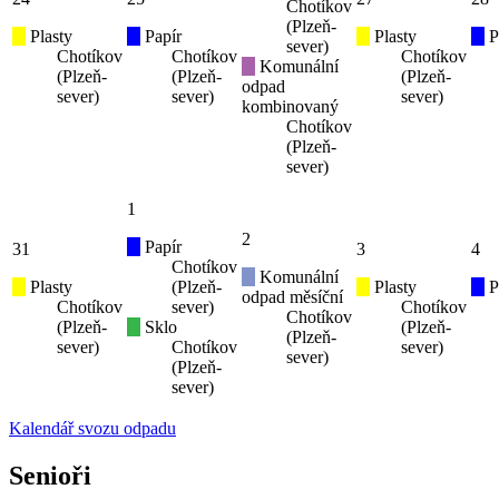
Chotíkov
(Plzeň-
Plasty
Papír
Plasty
P
sever)
Chotíkov
Chotíkov
Chotíkov
Komunální
(Plzeň-
(Plzeň-
(Plzeň-
odpad
sever)
sever)
sever)
kombinovaný
Chotíkov
(Plzeň-
sever)
1
2
Papír
31
3
4
Chotíkov
Komunální
Plasty
(Plzeň-
Plasty
P
odpad měsíční
Chotíkov
sever)
Chotíkov
Chotíkov
(Plzeň-
Sklo
(Plzeň-
(Plzeň-
sever)
Chotíkov
sever)
sever)
(Plzeň-
sever)
Kalendář svozu odpadu
Senioři