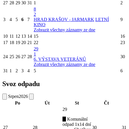
27
28
29
30
31
1
2
8
2
3
4
5
6
7
HRAD KRAŠOV - JARMARK
LETNÍ
9
KINO
Zobrazit všechny záznamy ze dne
10
11
12
13
14
15
16
17
18
19
20
21
22
23
29
1
24
25
26
27
28
30
6. VÝSTAVA VETERÁNŮ
Zobrazit všechny záznamy ze dne
31
1
2
3
4
5
6
Svoz odpadu
Srpen
2026
Po
Út
St
Čt
29
Komunální
odpad 1x14 dní
27
28
30
31