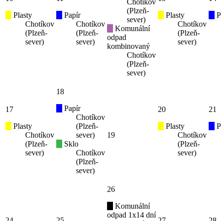
Chotíkov
(Plzeň-
Plasty
Papír
Plasty
P
sever)
Chotíkov
Chotíkov
Chotíkov
Komunální
(Plzeň-
(Plzeň-
(Plzeň-
odpad
sever)
sever)
sever)
kombinovaný
Chotíkov
(Plzeň-
sever)
18
Papír
17
20
21
Chotíkov
Plasty
(Plzeň-
Plasty
P
Chotíkov
sever)
19
Chotíkov
(Plzeň-
Sklo
(Plzeň-
sever)
Chotíkov
sever)
(Plzeň-
sever)
26
Komunální
odpad 1x14 dní
24
25
27
28