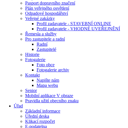
Pasport dopravního značení
Plán veřejného osvětlení
Odpadové hospodářství
Veřejné zakázky
Profil zadavatele - STAVEBNÍ ONLINE
Profil zadavatele - VHODNÉ UVEŘEJNĚNÍ
Řemesla a služby
Pro zastupitele a radní
Radní
Zastupitelé
Historie
Fotogalerie
Foto obce
Fotogalerie archiv
Kontakt
Napište nám
Mapa webu
Senior
Mobilní aplikace V obraze
Pravidla užití obecního znaku
Úřad
Základní informace
Úřední deska
Klikací rozpočet
E-podatelna