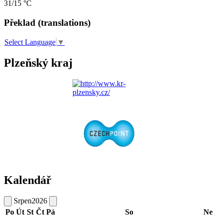
31/15 °C
Překlad (translations)
Select Language
▼
Plzeňský kraj
Kalendář
Srpen
2026
Po
Út
St
Čt
Pá
So
Ne