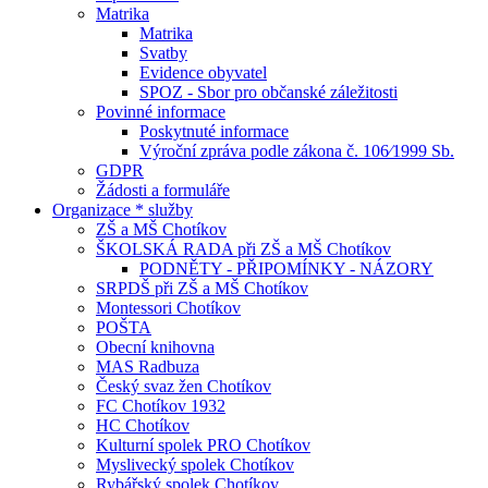
Matrika
Matrika
Svatby
Evidence obyvatel
SPOZ - Sbor pro občanské záležitosti
Povinné informace
Poskytnuté informace
Výroční zpráva podle zákona č. 106⁄1999 Sb.
GDPR
Žádosti a formuláře
Organizace * služby
ZŠ a MŠ Chotíkov
ŠKOLSKÁ RADA při ZŠ a MŠ Chotíkov
PODNĚTY - PŘIPOMÍNKY - NÁZORY
SRPDŠ při ZŠ a MŠ Chotíkov
Montessori Chotíkov
POŠTA
Obecní knihovna
MAS Radbuza
Český svaz žen Chotíkov
FC Chotíkov 1932
HC Chotíkov
Kulturní spolek PRO Chotíkov
Myslivecký spolek Chotíkov
Rybářský spolek Chotíkov