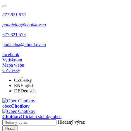
377 821 573
podatelna@chotikov.eu
377 821 573
podatelna@chotikov.eu
facebook
Vytisknout
Mapa webu
CZ
Česky
CZ
Česky
EN
English
DE
Deutsch
obec
Chotíkov
Chotíkov
Oficiální stránky obce
Hledaný výraz
Hledat