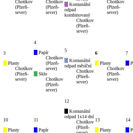
Chotíkov
Chotíkov
Chotíkov
Komunální
(Plzeň-
(Plzeň-
(Plzeň-
odpad
sever)
sever)
sever)
kombinovaný
Chotíkov
(Plzeň-
sever)
4
5
Papír
3
6
7
Chotíkov
Komunální
Plasty
(Plzeň-
Plasty
P
odpad měsíční
Chotíkov
sever)
Chotíkov
Chotíkov
(Plzeň-
Sklo
(Plzeň-
(Plzeň-
sever)
Chotíkov
sever)
sever)
(Plzeň-
sever)
12
Komunální
odpad 1x14 dní
10
11
13
14
Chotíkov
(Plzeň-
Plasty
Papír
Plasty
P
sever)