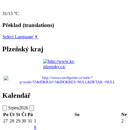
31/15 °C
Překlad (translations)
Select Language
▼
Plzeňský kraj
Kalendář
Srpen
2026
Po
Út
St
Čt
Pá
So
Ne
27
28
29
30
31
1
2
8