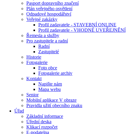
Pasport dopravního značení
Plán veřejného osvětlení
Odpadové hospodářství
Veřejné zakázky
Profil zadavatele - STAVEBNÍ ONLINE
Profil zadavatele - VHODNÉ UVEŘEJNĚNÍ
Řemesla a služby
Pro zastupitele a radní
Radní
Zastupitelé
Historie
Fotogalerie
Foto obce
Fotogalerie archiv
Kontakt
Napište nám
Mapa webu
Senior
Mobilní aplikace V obraze
Pravidla užití obecního znaku
Úřad
Základní informace
Úřední deska
Klikací rozpočet
E-podatelna