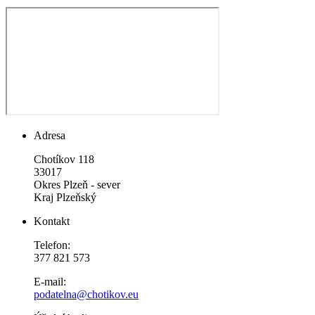
Adresa
Chotíkov 118
33017
Okres Plzeň - sever
Kraj Plzeňský
Kontakt
Telefon:
377 821 573
E-mail:
podatelna@chotikov.eu