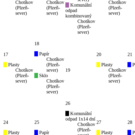
Chotíkov
Chotíkov
Chotíkov
Komunální
(Plzeň-
(Plzeň-
(Plzeň-
odpad
sever)
sever)
sever)
kombinovaný
Chotíkov
(Plzeň-
sever)
18
Papír
17
20
21
Chotíkov
Plasty
(Plzeň-
Plasty
P
Chotíkov
sever)
19
Chotíkov
(Plzeň-
Sklo
(Plzeň-
sever)
Chotíkov
sever)
(Plzeň-
sever)
26
Komunální
odpad 1x14 dní
24
25
27
28
Chotíkov
(Plzeň-
Plasty
Papír
Plasty
P