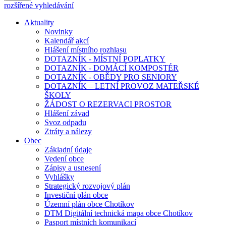
rozšířené vyhledávání
Aktuality
Novinky
Kalendář akcí
Hlášení místního rozhlasu
DOTAZNÍK - MÍSTNÍ POPLATKY
DOTAZNÍK - DOMÁCÍ KOMPOSTÉR
DOTAZNÍK - OBĚDY PRO SENIORY
DOTAZNÍK – LETNÍ PROVOZ MATEŘSKÉ
ŠKOLY
ŽÁDOST O REZERVACI PROSTOR
Hlášení závad
Svoz odpadu
Ztráty a nálezy
Obec
Základní údaje
Vedení obce
Zápisy a usnesení
Vyhlášky
Strategický rozvojový plán
Investiční plán obce
Územní plán obce Chotíkov
DTM Digitální technická mapa obce Chotíkov
Pasport místních komunikací