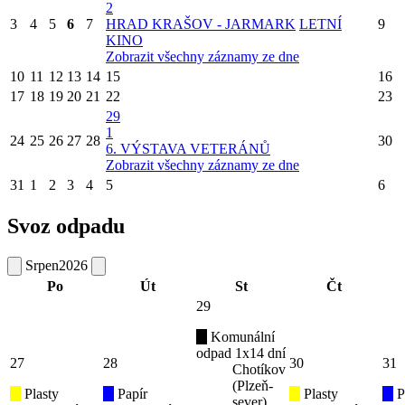
2
3
4
5
6
7
HRAD KRAŠOV - JARMARK
LETNÍ
9
KINO
Zobrazit všechny záznamy ze dne
10
11
12
13
14
15
16
17
18
19
20
21
22
23
29
1
24
25
26
27
28
30
6. VÝSTAVA VETERÁNŮ
Zobrazit všechny záznamy ze dne
31
1
2
3
4
5
6
Svoz odpadu
Srpen
2026
Po
Út
St
Čt
29
Komunální
odpad 1x14 dní
27
28
30
31
Chotíkov
(Plzeň-
Plasty
Papír
Plasty
P
sever)