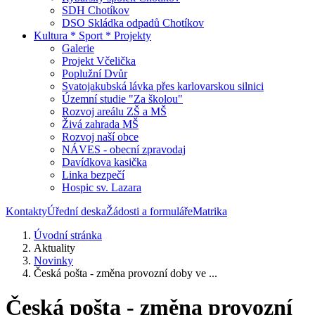
SDH Chotíkov
DSO Skládka odpadů Chotíkov
Kultura * Sport * Projekty
Galerie
Projekt Včelička
Poplužní Dvůr
Svatojakubská lávka přes karlovarskou silnici
Územní studie "Za školou"
Rozvoj areálu ZŠ a MŠ
Živá zahrada MŠ
Rozvoj naší obce
NÁVES - obecní zpravodaj
Davídkova kasička
Linka bezpečí
Hospic sv. Lazara
Kontakty
Úřední deska
Žádosti a formuláře
Matrika
Úvodní stránka
Aktuality
Novinky
Česká pošta - změna provozní doby ve ...
Česká pošta - změna provozní