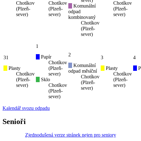
sever)
Chotíkov
Chotíkov
Chotíkov
Komunální
(Plzeň-
(Plzeň-
(Plzeň-
odpad
sever)
sever)
sever)
kombinovaný
Chotíkov
(Plzeň-
sever)
1
2
Papír
31
3
4
Chotíkov
Komunální
Plasty
(Plzeň-
Plasty
P
odpad měsíční
Chotíkov
sever)
Chotíkov
Chotíkov
(Plzeň-
Sklo
(Plzeň-
(Plzeň-
sever)
Chotíkov
sever)
sever)
(Plzeň-
sever)
Kalendář svozu odpadu
Senioři
Zjednodušená verze stránek nejen pro seniory