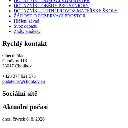
DOTAZNÍK - DOMÁCÍ KOMPOSTÉR
DOTAZNÍK - OBĚDY PRO SENIORY
DOTAZNÍK – LETNÍ PROVOZ MATEŘSKÉ ŠKOLY
ŽÁDOST O REZERVACI PROSTOR
Hlášení závad
Svoz odpadu
Ztráty a nálezy
Rychlý kontakt
Obecní úřad
Chotíkov 118
33017 Chotíkov
+420 377 821 573
podatelna@chotikov.eu
Sociální sítě
Aktuální počasí
dnes, čtvrtek 6. 8. 2026