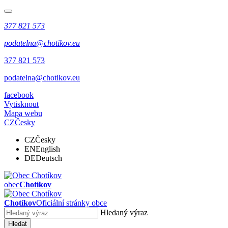
377 821 573
podatelna@chotikov.eu
377 821 573
podatelna@chotikov.eu
facebook
Vytisknout
Mapa webu
CZ
Česky
CZ
Česky
EN
English
DE
Deutsch
obec
Chotíkov
Chotíkov
Oficiální stránky obce
Hledaný výraz
Hledat