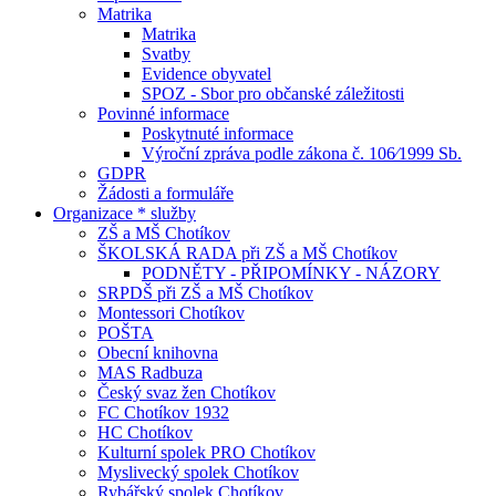
Matrika
Matrika
Svatby
Evidence obyvatel
SPOZ - Sbor pro občanské záležitosti
Povinné informace
Poskytnuté informace
Výroční zpráva podle zákona č. 106⁄1999 Sb.
GDPR
Žádosti a formuláře
Organizace * služby
ZŠ a MŠ Chotíkov
ŠKOLSKÁ RADA při ZŠ a MŠ Chotíkov
PODNĚTY - PŘIPOMÍNKY - NÁZORY
SRPDŠ při ZŠ a MŠ Chotíkov
Montessori Chotíkov
POŠTA
Obecní knihovna
MAS Radbuza
Český svaz žen Chotíkov
FC Chotíkov 1932
HC Chotíkov
Kulturní spolek PRO Chotíkov
Myslivecký spolek Chotíkov
Rybářský spolek Chotíkov