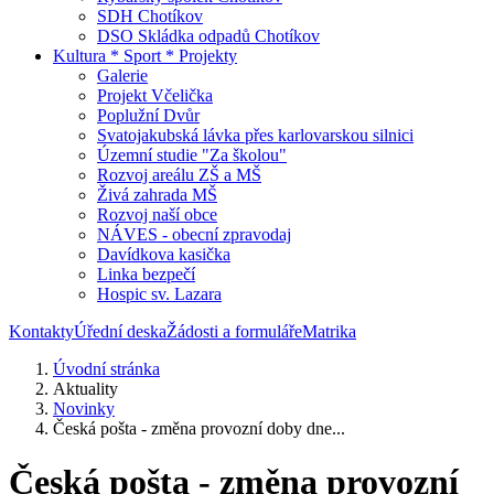
SDH Chotíkov
DSO Skládka odpadů Chotíkov
Kultura * Sport * Projekty
Galerie
Projekt Včelička
Poplužní Dvůr
Svatojakubská lávka přes karlovarskou silnici
Územní studie "Za školou"
Rozvoj areálu ZŠ a MŠ
Živá zahrada MŠ
Rozvoj naší obce
NÁVES - obecní zpravodaj
Davídkova kasička
Linka bezpečí
Hospic sv. Lazara
Kontakty
Úřední deska
Žádosti a formuláře
Matrika
Úvodní stránka
Aktuality
Novinky
Česká pošta - změna provozní doby dne...
Česká pošta - změna provozní