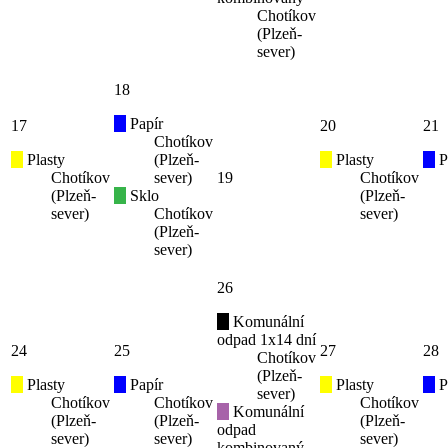
Chotíkov
(Plzeň-
sever)
18
Papír
17
20
21
Chotíkov
Plasty
(Plzeň-
Plasty
P
Chotíkov
sever)
19
Chotíkov
(Plzeň-
Sklo
(Plzeň-
sever)
Chotíkov
sever)
(Plzeň-
sever)
26
Komunální
odpad 1x14 dní
24
25
27
28
Chotíkov
(Plzeň-
Plasty
Papír
Plasty
P
sever)
Chotíkov
Chotíkov
Chotíkov
Komunální
(Plzeň-
(Plzeň-
(Plzeň-
odpad
sever)
sever)
sever)
kombinovaný