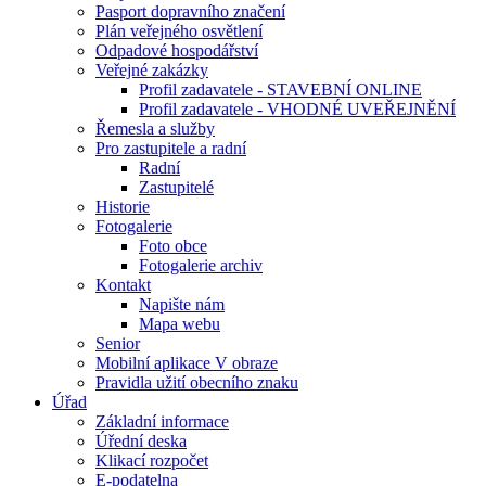
Pasport dopravního značení
Plán veřejného osvětlení
Odpadové hospodářství
Veřejné zakázky
Profil zadavatele - STAVEBNÍ ONLINE
Profil zadavatele - VHODNÉ UVEŘEJNĚNÍ
Řemesla a služby
Pro zastupitele a radní
Radní
Zastupitelé
Historie
Fotogalerie
Foto obce
Fotogalerie archiv
Kontakt
Napište nám
Mapa webu
Senior
Mobilní aplikace V obraze
Pravidla užití obecního znaku
Úřad
Základní informace
Úřední deska
Klikací rozpočet
E-podatelna