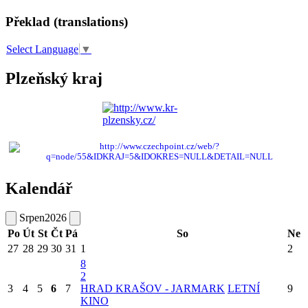
Překlad (translations)
Select Language
▼
Plzeňský kraj
Kalendář
Srpen
2026
Po
Út
St
Čt
Pá
So
Ne
27
28
29
30
31
1
2
8
2
3
4
5
6
7
HRAD KRAŠOV - JARMARK
LETNÍ
9
KINO