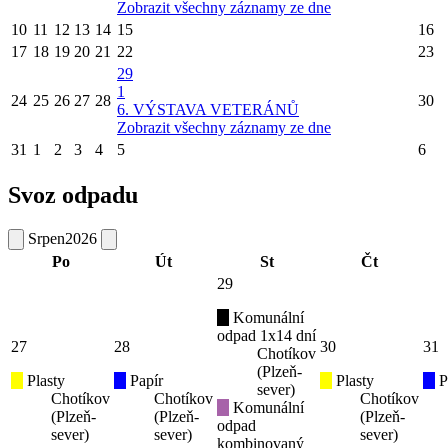
Zobrazit všechny záznamy ze dne
10
11
12
13
14
15
16
17
18
19
20
21
22
23
29
1
24
25
26
27
28
30
6. VÝSTAVA VETERÁNŮ
Zobrazit všechny záznamy ze dne
31
1
2
3
4
5
6
Svoz odpadu
Srpen
2026
Po
Út
St
Čt
29
Komunální
odpad 1x14 dní
27
28
30
31
Chotíkov
(Plzeň-
Plasty
Papír
Plasty
P
sever)
Chotíkov
Chotíkov
Chotíkov
Komunální
(Plzeň-
(Plzeň-
(Plzeň-
odpad
sever)
sever)
sever)
kombinovaný