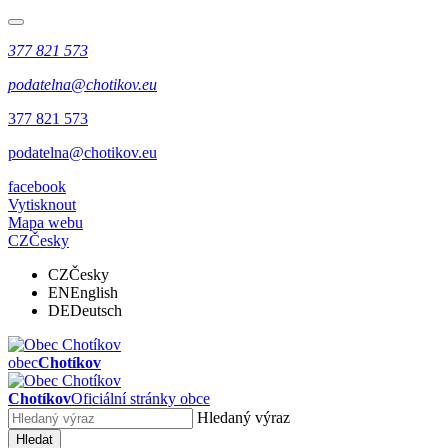
377 821 573
podatelna@chotikov.eu
377 821 573
podatelna@chotikov.eu
facebook
Vytisknout
Mapa webu
CZ
Česky
CZ
Česky
EN
English
DE
Deutsch
obec
Chotíkov
Chotíkov
Oficiální stránky obce
Hledaný výraz
Hledat