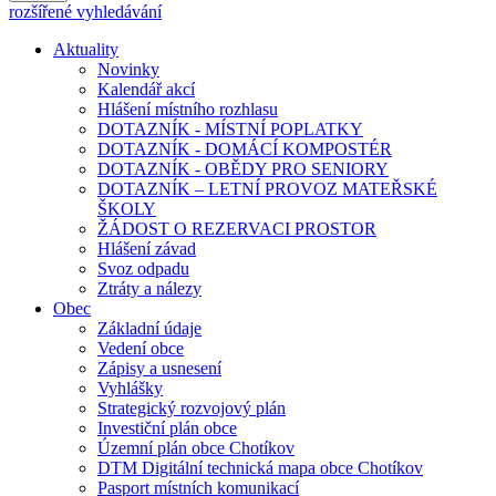
rozšířené vyhledávání
Aktuality
Novinky
Kalendář akcí
Hlášení místního rozhlasu
DOTAZNÍK - MÍSTNÍ POPLATKY
DOTAZNÍK - DOMÁCÍ KOMPOSTÉR
DOTAZNÍK - OBĚDY PRO SENIORY
DOTAZNÍK – LETNÍ PROVOZ MATEŘSKÉ
ŠKOLY
ŽÁDOST O REZERVACI PROSTOR
Hlášení závad
Svoz odpadu
Ztráty a nálezy
Obec
Základní údaje
Vedení obce
Zápisy a usnesení
Vyhlášky
Strategický rozvojový plán
Investiční plán obce
Územní plán obce Chotíkov
DTM Digitální technická mapa obce Chotíkov
Pasport místních komunikací