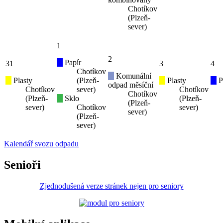
Chotíkov
(Plzeň-
sever)
1
2
Papír
31
3
4
Chotíkov
Komunální
Plasty
(Plzeň-
Plasty
P
odpad měsíční
Chotíkov
sever)
Chotíkov
Chotíkov
(Plzeň-
Sklo
(Plzeň-
(Plzeň-
sever)
Chotíkov
sever)
sever)
(Plzeň-
sever)
Kalendář svozu odpadu
Senioři
Zjednodušená verze stránek nejen pro seniory