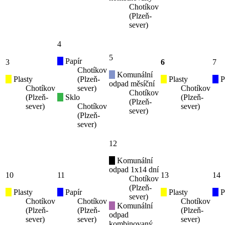
Chotíkov
(Plzeň-
sever)
4
5
Papír
3
6
7
Chotíkov
Komunální
Plasty
(Plzeň-
Plasty
P
odpad měsíční
Chotíkov
sever)
Chotíkov
Chotíkov
(Plzeň-
Sklo
(Plzeň-
(Plzeň-
sever)
Chotíkov
sever)
sever)
(Plzeň-
sever)
12
Komunální
odpad 1x14 dní
10
11
13
14
Chotíkov
(Plzeň-
Plasty
Papír
Plasty
P
sever)
Chotíkov
Chotíkov
Chotíkov
Komunální
(Plzeň-
(Plzeň-
(Plzeň-
odpad
sever)
sever)
sever)
kombinovaný