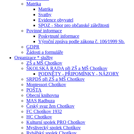
Matrika
Matrika
Svatby
Evidence obyvatel
SPOZ - Sbor pro občanské záležitosti
Povinné informace
Poskytnuté informace
Výroční zpráva podle zákona č. 106⁄1999 Sb.
GDPR
Žádosti a formuláře
Organizace * služby
ZŠ a MŠ Chotíkov
ŠKOLSKÁ RADA při ZŠ a MŠ Chotíkov
PODNĚTY - PŘIPOMÍNKY - NÁZORY
SRPDŠ při ZŠ a MŠ Chotíkov
Montessori Chotíkov
POŠTA
Obecní knihovna
MAS Radbuza
Český svaz žen Chotíkov
FC Chotíkov 1932
HC Chotíkov
Kulturní spolek PRO Chotíkov
Myslivecký spolek Chotíkov
Rybářský spolek Chotíkov